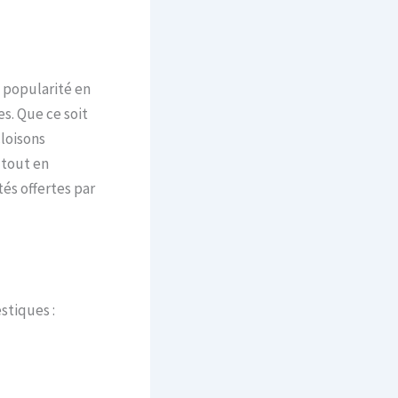
n popularité en
s. Que ce soit
cloisons
 tout en
tés offertes par
stiques :