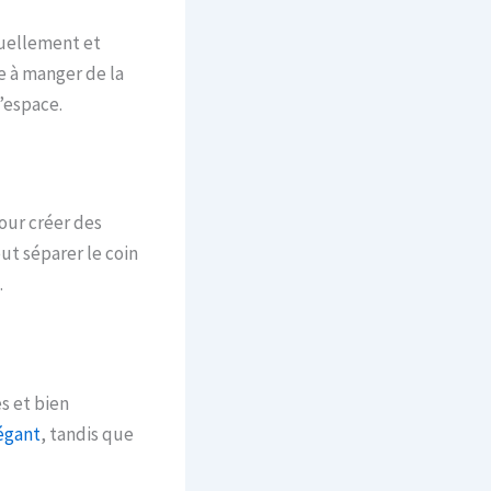
suellement et
e à manger de la
’espace.
our créer des
ut séparer le coin
.
s et bien
égant
, tandis que