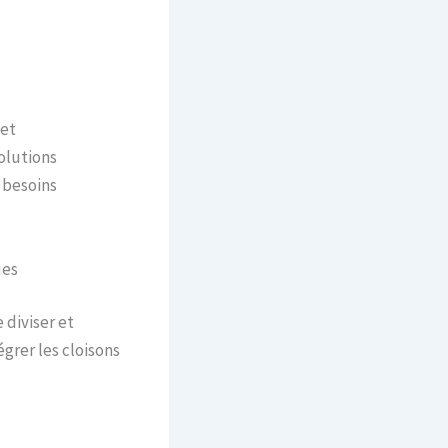
 et
olutions
 besoins
ues
 diviser et
grer les cloisons