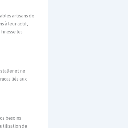
ables artisans de
s à leur actif,
 finesse les
staller et ne
racas liés aux
vos besoins
utilisation de