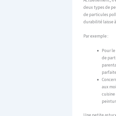
Actuellement, il e
deux types de pei
de particules pol
durabilité laisse à
Par exemple :
Pour le
de part
parenta
parfait
Concern
aux moi
cuisine
peintur
Une petite astuc