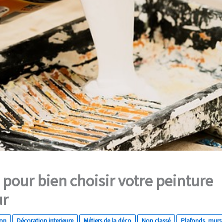
s pour bien choisir votre peinture
ur
ion
Décoration interieure
Métiers de la déco
Non classé
Plafonds, murs 