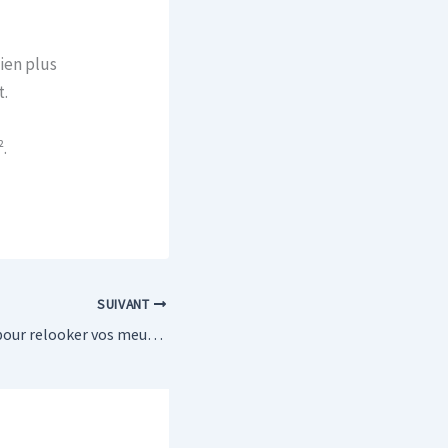
bien plus
t.
.
SUIVANT
7 idées originales pour relooker vos meubles anciens