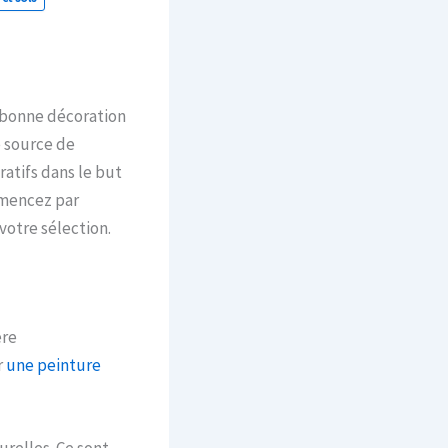
 bonne décoration
e source de
ratifs dans le but
mmencez par
votre sélection.
ère
r
une peinture