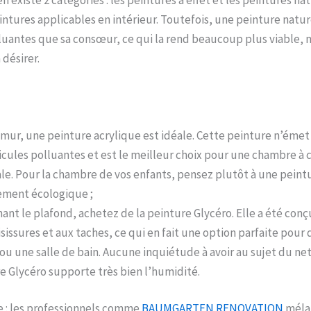
n existe 2 catégories : les peintures à effet et les peintures nat
ntures applicables en intérieur. Toutefois, une peinture natu
luantes que sa consœur, ce qui la rend beaucoup plus viable, 
 désirer.
 mur, une peinture acrylique est idéale. Cette peinture n’émet
icules polluantes et est le meilleur choix pour une chambre à
le. Pour la chambre de vos enfants, pensez plutôt à une peintu
ement écologique ;
ant le plafond, achetez de la peinture Glycéro. Elle a été conç
sissures et aux taches, ce qui en fait une option parfaite pour
 ou une salle de bain. Aucune inquiétude à avoir au sujet du ne
e Glycéro supporte très bien l’humidité.
e : les professionnels comme
BAUMGARTEN RENOVATION
méla