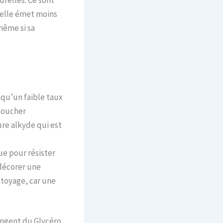
urelles. Ce sont
relle émet moins
même si sa
 qu’un faible taux
 coucher
re alkyde qui est
ue pour résister
 décorer une
ttoyage, car une
ngent du Glycéro