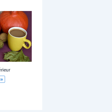
rieur
co