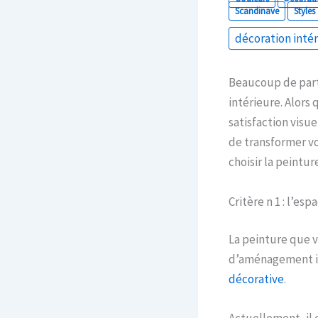
Scandinave
Styles
décoration inté
Beaucoup de part
intérieure. Alors
satisfaction visue
de transformer vo
choisir la peintu
Critère n 1 : l’esp
La peinture que v
d’aménagement int
décorative
.