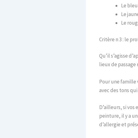
Le bleu 
Le jaun
Le roug
Critère n 3 : le pr
Qu’il s’agisse d’a
lieux de passage 
Pour une famille 
avec des tons qui
D’ailleurs, si vo
peinture, il y a u
d’allergie et pré