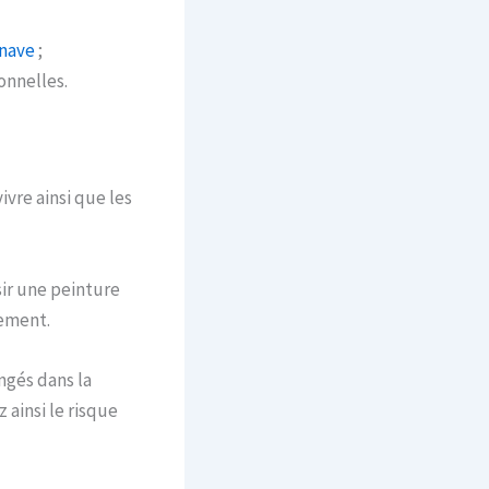
inave
;
onnelles.
ivre ainsi que les
sir une peinture
gement.
ngés dans la
 ainsi le risque