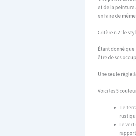
et de la peinture
en faire de même 
Critère n 2 : le st
Étant donné que l
être de ses occup
Une seule règle à
Voici les 5 couleu
Le terr
rustiqu
Le vert 
rapport