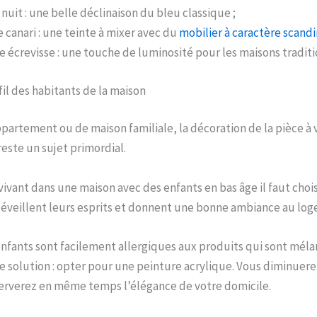
nuit : une belle déclinaison du bleu classique ;
e canari : une teinte à mixer avec du
mobilier à caractère scand
e écrevisse : une touche de luminosité pour les maisons traditi
ofil des habitants de la maison
ppartement ou de maison familiale, la décoration de la pièce à v
reste un sujet primordial.
vivant dans une maison avec des enfants en bas âge il faut choi
 éveillent leurs esprits et donnent une bonne ambiance au lo
s enfants sont facilement allergiques aux produits qui sont méla
ne solution : opter pour une peinture acrylique. Vous diminuerez
serverez en même temps l’élégance de votre domicile.