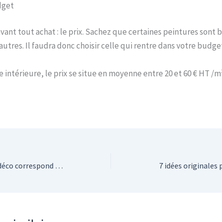
udget
vant tout achat : le prix. Sachez que certaines peintures sont 
utres. Il faudra donc choisir celle qui rentre dans votre budge
 intérieure, le prix se situe en moyenne entre 20 et 60 € HT /m²
Découvrez quel style de déco correspond le mieux à votre personnalité