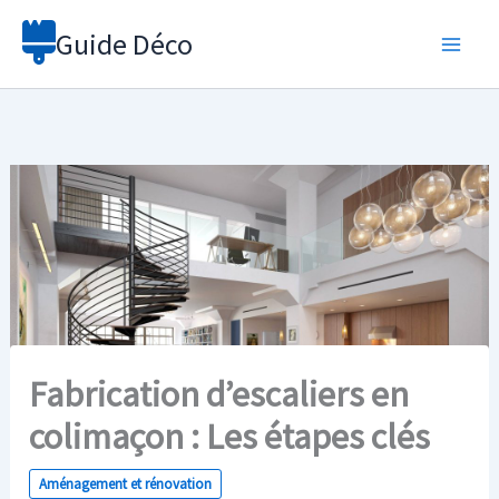
Aller
Guide Déco
au
contenu
Fabrication d’escaliers en
colimaçon : Les étapes clés
Aménagement et rénovation