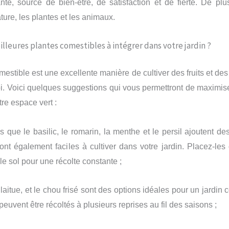
ante, source de bien-être, de satisfaction et de fierté. De plu
ture, les plantes et les animaux.
illeures plantes comestibles à intégrer dans votre jardin ?
mestible est une excellente manière de cultiver des fruits et de
i. Voici quelques suggestions qui vous permettront de maximiser
tre espace vert :
s que le basilic, le romarin, la menthe et le persil ajoutent de
sont également faciles à cultiver dans votre jardin. Placez-le
e sol pour une récolte constante ;
 laitue, et le chou frisé sont des options idéales pour un jardin
 peuvent être récoltés à plusieurs reprises au fil des saisons ;