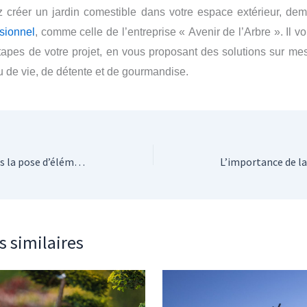
ez
créer un jardin
comestible
dans votre espace extérieur
,
dem
sionnel
, comme cel
le
de l’
entreprise «
Avenir de l’Arbre ».
Il
vo
tapes de votre projet,
en vous
proposant
des solutions sur mes
eu de vie, de détente et de gourmandise.
Tendances actuelles dans la pose d’éléments extérieurs en bois
s similaires