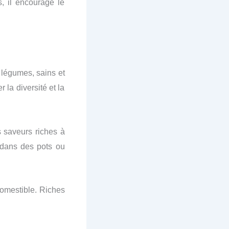
s, il encourage le
s légumes, sains et
 la diversité et la
s saveurs riches à
s dans des pots ou
 comestible. Riches