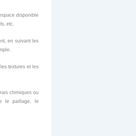
l’espace disponible
s, etc.
nt, en suivant les
mple.
es textures et les
grais chimiques ou
 le paillage, le