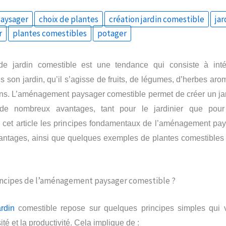
aysager
choix de plantes
création jardin comestible
jar
r
plantes comestibles
potager
e jardin comestible est une tendance qui consiste à inté
 son jardin, qu’il s’agisse de fruits, de légumes, d’herbes aro
s. L’aménagement paysager comestible permet de créer un jard
t de nombreux avantages, tant pour le jardinier que pour
cet article les principes fondamentaux de l’aménagement pay
ntages, ainsi que quelques exemples de plantes comestibles à
rincipes de l’aménagement paysager comestible ?
r
din
c
omestible repose sur quelques principes simples qui v
ité et la productivité.
Cela implique de
: