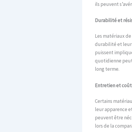
ils peuvent s’av
Durabilité et
r
ési
Les matériaux de
durabilité et leur
puissent impliquer
quotidienne peut
long terme.
Entretien et
c
oût
Certains matéria
leur apparence et
peuvent être néce
lors de la compar