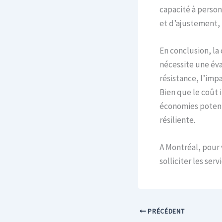
capacité à personn
et d’ajustement, 
En conclusion, la
nécessite une éva
résistance, l’imp
Bien que le coût i
économies potent
résiliente.
A Montréal, pour 
solliciter les ser
PRÉCÉDENT