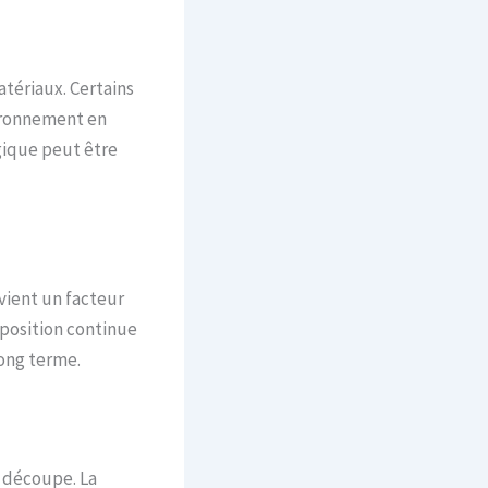
tériaux. Certains
ironnement en
gique peut être
evient un facteur
xposition continue
long terme.
e découpe. La