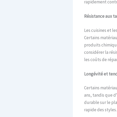
rapidement contre
Résistance aux
t
a
Les cuisines et le
Certains matériau
produits chimique
considérer la rés
les coûts de rép
Longévité et
t
en
Certains matériau
ans, tandis que 
durable sur le pl
rapide des styles.