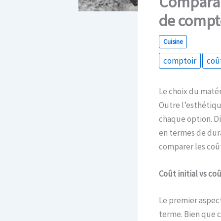
Comparai
de compt
Cuisine
comptoir
coû
Le choix du matér
Outre l’esthétiqu
chaque option. D
en termes de dura
comparer les coût
Coût initial
vs
coû
Le premier aspect 
terme. Bien que c