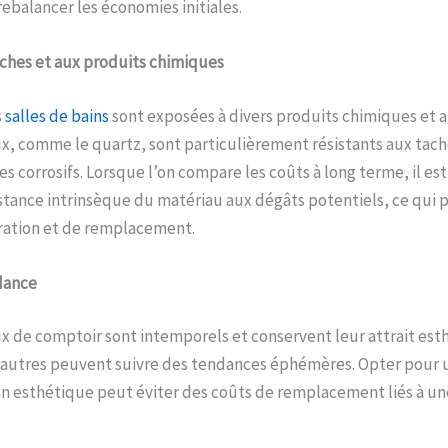
balancer les économies initiales.
ches et aux
p
roduits
c
himiques
s
salles de bains
sont exposées à divers produits chimiques et a
x, comme le quartz, sont particulièrement résistants aux tach
s corrosifs. Lorsque l’on compare les coûts à long terme, il est
istance intrinsèque du matériau aux dégâts potentiels, ce qui 
aration et de remplacement.
dance
x de comptoir sont intemporels et conservent leur attrait esth
d’autres peuvent suivre des tendances éphémères. Opter pour 
an esthétique peut éviter des coûts de remplacement liés à u