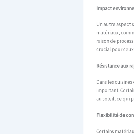
Impact
e
nvironn
Un autre aspect s
matériaux, comme
raison de process
crucial pour ceux
Résistance aux
r
a
Dans les cuisines
important. Certai
au soleil, ce qui
Flexibilité de
c
on
Certains matériau