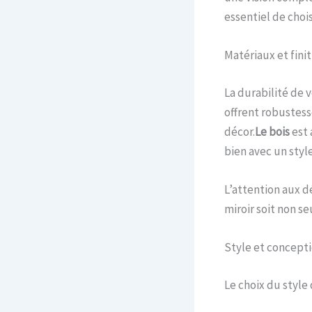
essentiel de chois
Matériaux et finit
La durabilité de 
offrent robustess
décor.
Le b
ois
est 
bien avec un sty
L’attention aux d
miroir soit non s
Style et concept
Le choix du style