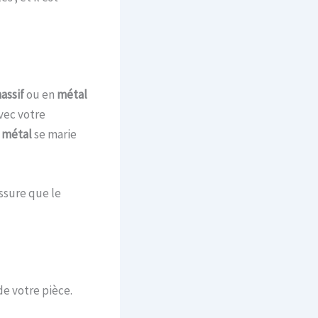
assif
ou en
métal
vec votre
 m
étal
se marie
ssure que le
de votre pièce.