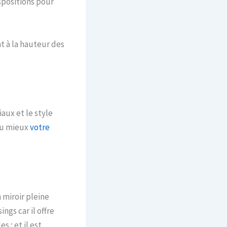
spositions pour
t à la hauteur des
aux et le style
au mieux
votre
 miroir pleine
gs car il offre
 ; et il est