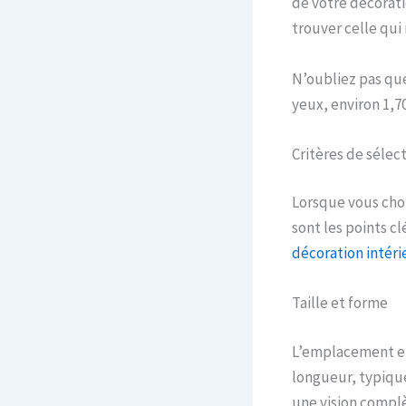
de votre décorati
trouver celle qui
N’oubliez pas que
yeux, environ 1,7
Critères de sélect
Lorsque vous chois
sont les points c
décoration intéri
Taille et forme
L’emplacement et 
longueur, typique
une vision complèt