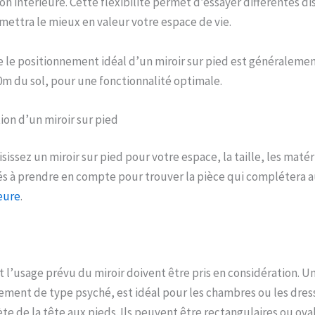
on intérieure. Cette flexibilité permet d’essayer différentes di
 mettra le mieux en valeur votre espace de vie.
 le positionnement idéal d’un miroir sur pied est généralemen
0m du sol, pour une fonctionnalité optimale.
ion d’un miroir sur pied
issez un miroir sur pied pour votre espace, la taille, les matéri
lés à prendre en compte pour trouver la pièce qui complétera 
eure
.
l’usage prévu du miroir doivent être pris en considération. Un
ment de type psyché, est idéal pour les chambres ou les dressin
e de la tête aux pieds. Ils peuvent être rectangulaires ou ovales