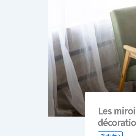
Les miroir
décoratio
Objets déco