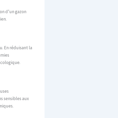
ion d’un gazon
ien.
. En réduisant la
omies
écologique.
ouses
ns sensibles aux
imiques.