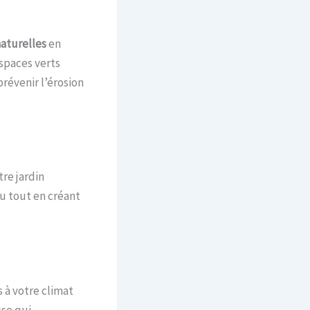
naturelles
en
espaces verts
révenir l’érosion
re jardin
au tout en créant
 à votre climat
sse qui