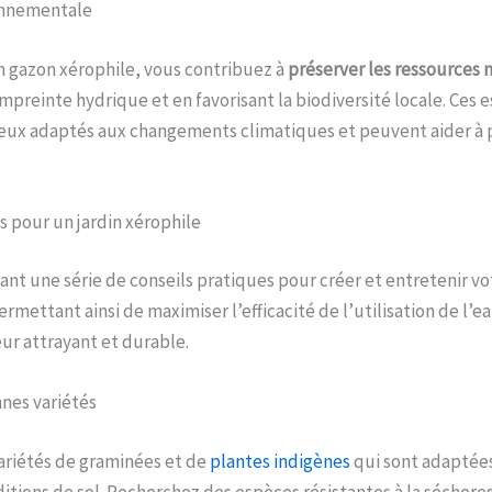
onnementale
n gazon xérophile, vous contribuez à
préserver les ressources 
mpreinte hydrique et en favorisant la biodiversité locale. Ces 
ieux adaptés aux changements climatiques et peuvent aider à p
s pour un jardin xérophile
nt une série de conseils pratiques pour créer et entretenir vot
rmettant ainsi de maximiser l’efficacité de l’utilisation de l’e
ur attrayant et durable.
nnes variétés
ariétés de graminées et de
plantes indigènes
qui sont adaptées
nditions de sol. Recherchez des espèces résistantes à la séchere