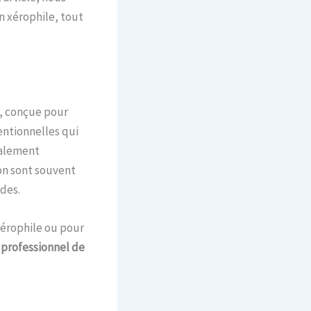
 xérophile, tout
, conçue pour
entionnelles qui
ialement
zon sont souvent
des.
xérophile ou pour
 professionnel de