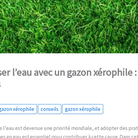
r l’eau avec un gazon xérophile :
s
gazon xérophile
conseils
gazon xérophile
e l’eau est devenue une priorité mondiale, et adopter des pra
s en eau est essentiel pour contribuer à cette cause. Dans cet