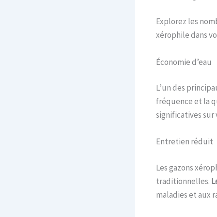
Explorez les nom
xérophile dans vot
Économie d’eau
L’un des princip
fréquence et la q
significatives su
Entretien réduit
Les gazons xérop
traditionnelles.
Le
maladies et aux r