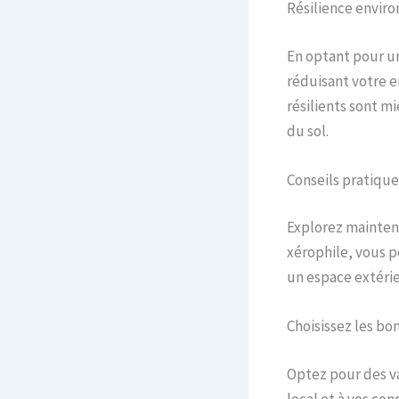
Résilience envir
En optant pour u
réduisant votre e
résilients sont m
du sol.
Conseils pratique
Explorez maintena
xérophile, vous pe
un espace extérie
Choisissez les bo
Optez pour des v
local et à vos co