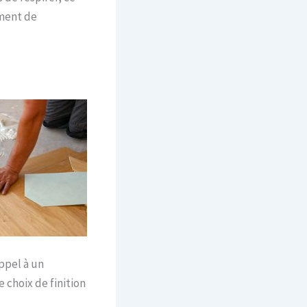
ement de
ppel à un
 choix de finition