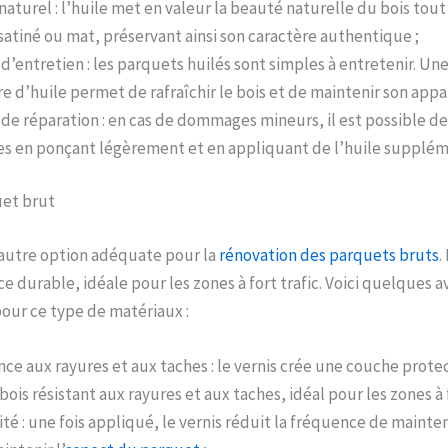
naturel : l’huile met en valeur la beauté naturelle du bois tout
satiné ou mat, préservant ainsi son caractère authentique ;
 d’entretien : les parquets huilés sont simples à entretenir. Un
re d’huile permet de rafraîchir le bois et de maintenir son ap
é de réparation : en cas de dommages mineurs, il est possible de
es en ponçant légèrement et en appliquant de l’huile supplém
uet brut
 autre option adéquate pour la
rénovation
des parquets bruts
.
ce durable, idéale pour les zones à fort trafic. Voici quelques 
pour ce type de matériaux :
nce aux rayures et aux taches : le vernis crée une couche prote
bois résistant aux rayures et aux taches, idéal pour les zones à f
ité : une fois appliqué, le vernis réduit la fréquence de maint