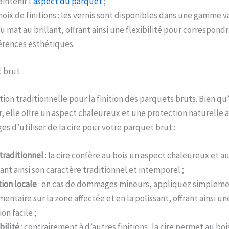
intenir l’
aspect du parquet
;
oix de finitions : les vernis sont disponibles dans une gamme va
u mat au brillant, offrant ainsi une flexibilité pour correspondr
érences esthétiques.
t brut
tion traditionnelle pour la finition des parquets bruts. Bien qu
, elle offre un aspect chaleureux et une protection naturelle au
s d’utiliser de la cire pour votre parquet brut :
traditionnel
: la cire confère au bois un aspect chaleureux et 
ant ainsi son caractère traditionnel et intemporel ;
ion locale
: en cas de dommages mineurs, appliquez simplemen
entaire sur la zone affectée et en la polissant, offrant ainsi un
on facile ;
bilité
: contrairement à d’autres finitions, la cire permet au boi