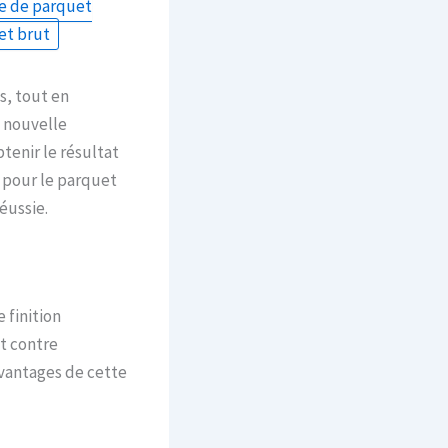
e de parquet
et brut
s, tout en
e nouvelle
tenir le résultat
s pour le parquet
éussie.
 finition
t contre
avantages de cette