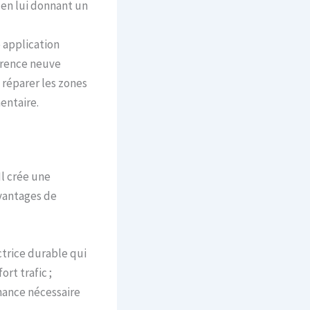
 en lui donnant un
e application
parence neuve
 réparer les zones
entaire.
 Il crée une
avantages de
ctrice durable qui
ort trafic ;
enance nécessaire