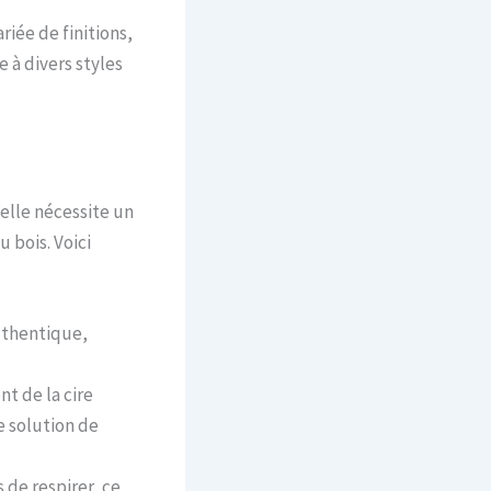
riée de finitions,
e à divers styles
’elle nécessite un
 bois. Voici
authentique,
t de la cire
e solution de
s de respirer, ce