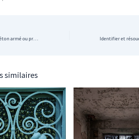
Construction durable : béton armé ou précontraint pour vos fondations ?
s similaires