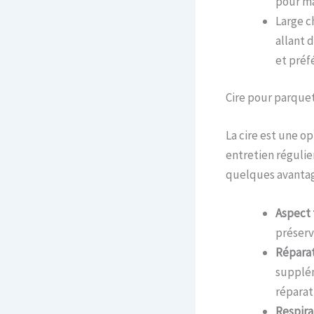
pour ma
Large ch
allant d
et préf
Cire pour parque
La cire est une op
entretien régulier
quelques avantage
Aspect 
préserv
Réparat
supplém
réparati
Respira