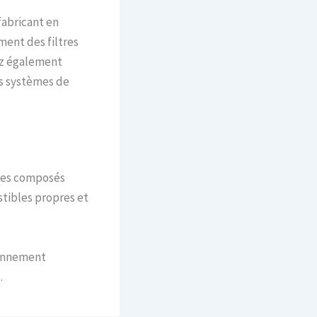
fabricant en
ment des filtres
vez également
es systèmes de
 des composés
stibles propres et
ronnement
.