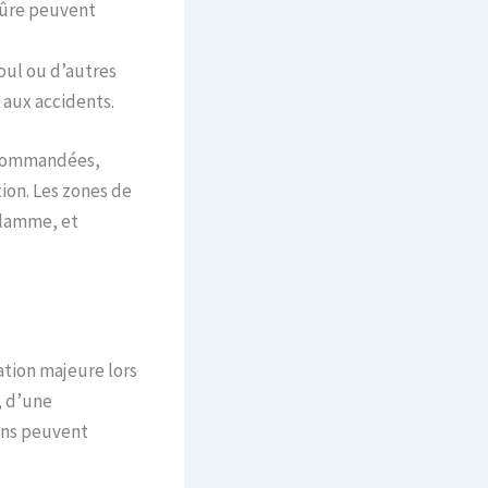
sûre peuvent
oul ou d’autres
aux accidents.
recommandées,
ion. Les zones de
flamme, et
ation majeure lors
, d’une
ions peuvent