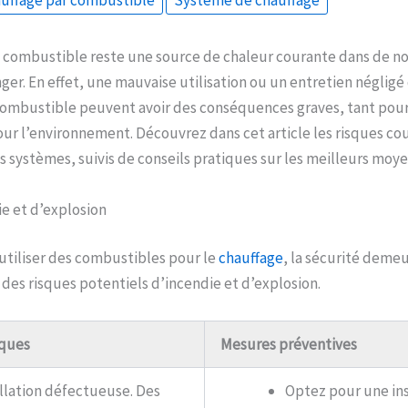
uffage par combustible
Système de chauffage
u combustible reste une source de chaleur courante dans de no
ger. En effet, une mauvaise utilisation ou un entretien négligé 
combustible peuvent avoir des conséquences graves, tant pour 
r l’environnement. Découvrez dans cet article les risques cour
es systèmes, suivis de conseils pratiques sur les meilleurs moyen
e et d’explosion
d’utiliser des combustibles pour le
chauffage
, la sécurité demeu
n des risques potentiels d’incendie et d’explosion.
sques
Mesures préventives
llation défectueuse. Des
Optez pour une ins