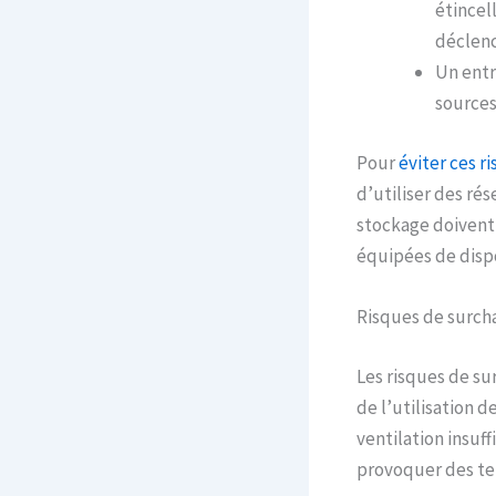
étincel
déclenc
Un entr
sources
Pour
éviter ces r
d’utiliser des ré
stockage doivent 
équipées de dispo
Risques de surcha
Les risques de su
de l’utilisation 
ventilation insuf
provoquer des tem