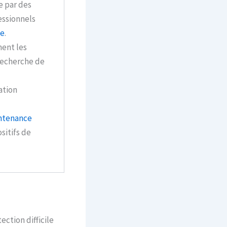
e par des
essionnels
ne
.
ment les
recherche de
ation
ntenance
sitifs de
ction difficile