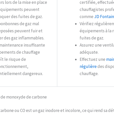
rs lors de la mise en place
certifiée, effectué
équipements peuvent
chauffagistes prof
quer des fuites de gaz.
comme
JD Fontai
bonbonnes de gaz mal
Vérifiez régulière
eposées peuvent fuir et
équipements à la 
er des gaz inflammables.
fuites de gaz.
maintenance insuffisante
Assurez une ventil
pements de chauffage
adéquate.
ît le risque de
Effectuez une
mai
onctionnement,
régulière
des dispo
ntiellement dangereux.
chauffage.
s de monoxyde de carbone
rbone ou CO est un gaz inodore et incolore, ce qui rend sa déte