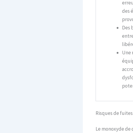
erreu
des 
provo
Des 
entr
libér
Une 
équi
accro
dysf
pote
Risques de fuite
Le monoxyde de ca