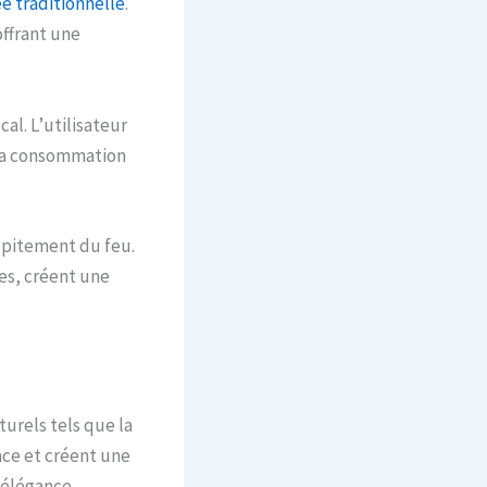
e traditionnelle
.
ffrant une
al. L’utilisateur
 la consommation
épitement du feu.
es, créent une
urels tels que la
ace et créent une
n élégance