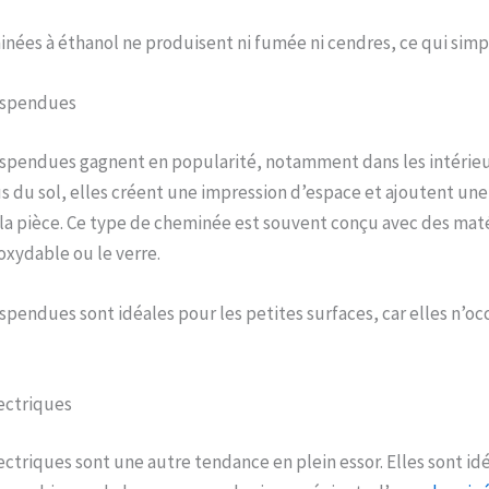
inées à éthanol ne produisent ni fumée ni cendres, ce qui simpli
uspendues
spendues gagnent en popularité, notamment dans les intérie
s du sol, elles créent une impression d’espace et ajoutent un
la pièce. Ce type de cheminée est souvent conçu avec des ma
noxydable ou le verre.
pendues sont idéales pour les petites surfaces, car elles n’o
ectriques
ctriques sont une autre tendance en plein essor. Elles sont id