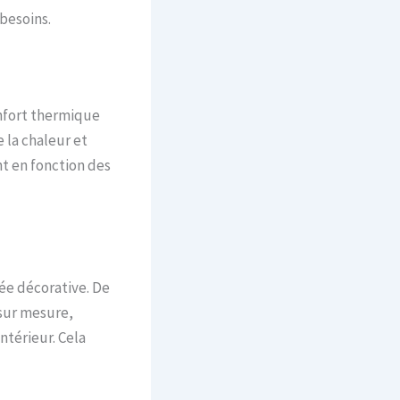
besoins.
nfort thermique
 la chaleur et
t en fonction des
ée décorative. De
sur mesure,
ntérieur. Cela