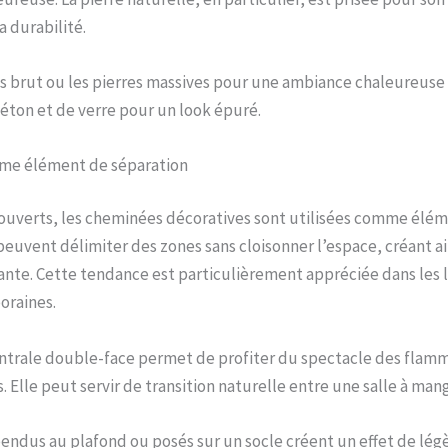
a durabilité.
s brut ou les pierres massives pour une ambiance chaleureuse
éton et de verre pour un look épuré.
me élément de séparation
 ouverts, les cheminées décoratives sont utilisées comme élé
 peuvent délimiter des zones sans cloisonner l’espace, créant 
lante. Cette tendance est particulièrement appréciée dans les lo
oraines.
trale double-face permet de profiter du spectacle des flam
. Elle peut servir de transition naturelle entre une salle à mang
ndus au plafond ou posés sur un socle créent un effet de lég