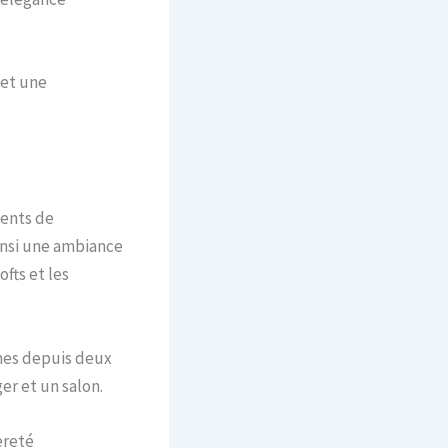
 et une
ments de
ainsi une ambiance
fts et les
mes depuis deux
er et un salon.
èreté