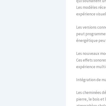
qui souhaitent un
Les modèles récen
expérience visuell
Les versions conn
peut programmer 
énergétique peut 
Les nouveaux mod
Ces effets sonore
expérience multi-
Intégration de ma
Les cheminées déc
pierre, le bois e
atmosphère chaleu