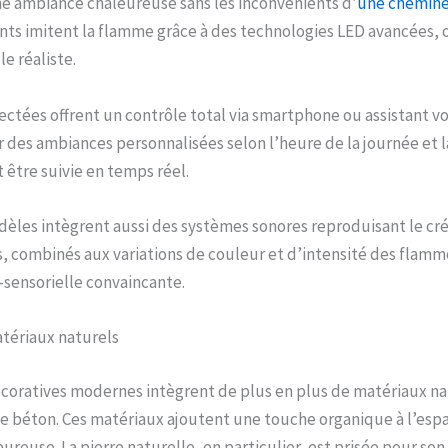
e ambiance chaleureuse sans les inconvénients d’
une cheminé
ts imitent la flamme grâce à des technologies LED avancées, o
e réaliste.
ectées offrent un contrôle total via smartphone ou assistant voc
des ambiances personnalisées selon l’heure de la journée et
être suivie en temps réel.
èles intègrent aussi des systèmes sonores reproduisant le cr
s, combinés aux variations de couleur et d’intensité des flamm
sensorielle convaincante.
tériaux naturels
oratives modernes intègrent de plus en plus de matériaux nat
t le béton. Ces matériaux ajoutent une touche organique à l’esp
reuse. La pierre naturelle, en particulier, est prisée pour so