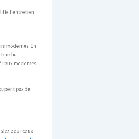
fie l’entretien.
urs modernes. En
e touche
tériaux modernes
ccupent pas de
éales pour ceux