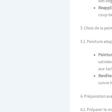
des dég
Reappli
coup de
5. Choix de la pei
5.1. Peinture ada
Peintur
satinée
aux tac
Revête
suivre 
6. Préparation av
6.1. Préparer le m