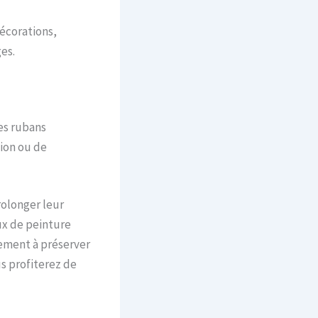
écorations,
es.
des rubans
tion ou de
olonger leur
eux de peinture
ement à préserver
s profiterez de