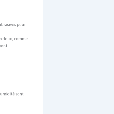
 abrasives pour
von doux, comme
vent
humidité sont