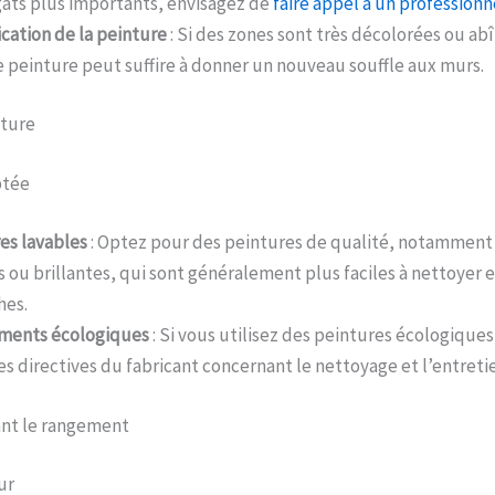
âts plus importants, envisagez de
faire appel à un professionn
cation de la peinture
: Si des zones sont très décolorées ou ab
 peinture peut suffire à donner un nouveau souffle aux murs.
nture
ptée
es lavables
: Optez pour des peintures de qualité, notamment
s ou brillantes, qui sont généralement plus faciles à nettoyer e
hes.
ments écologiques
: Si vous utilisez des peintures écologique
les directives du fabricant concernant le nettoyage et l’entreti
ant le rangement
ur