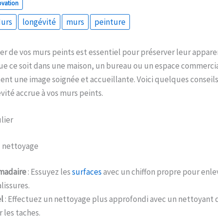
ovation
Murs
longévité
murs
peinture
ier de vos murs peints est essentiel pour préserver leur appar
Que ce soit dans une maison, un bureau ou un espace commercia
ent une image soignée et accueillante. Voici quelques conseil
vité accrue à vos murs peints.
lier
u nettoyage
adaire
: Essuyez les
surfaces
avec un chiffon propre pour enle
alissures.
l
: Effectuez un nettoyage plus approfondi avec un nettoyant
 les taches.