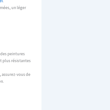
el
.
îmées, un léger
 des peintures
t plus résistantes
s, assurez-vous de
en.