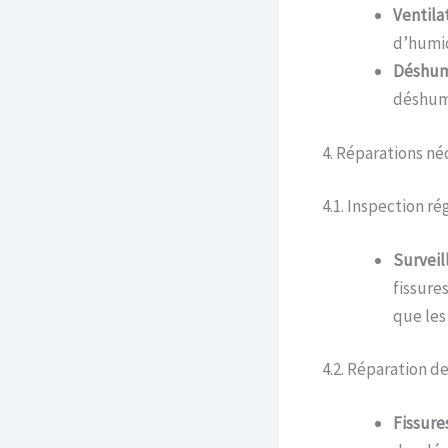
Ventila
d’humid
Déshum
déshumi
4. Réparations né
4.1. Inspection ré
Survei
fissures
que les
4.2. Réparation d
Fissure