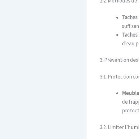
2.2. Méthodes de
Taches 
suffisan
Taches 
d’eau p
3. Prévention d
3.1. Protection co
Meubles
de frap
protect
3.2. Limiter l’hum