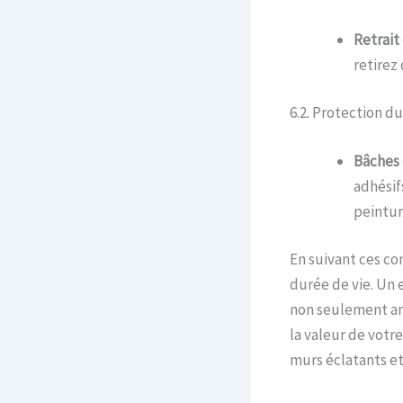
Retrait
retirez
6.2. Protection du
Bâches 
adhésif
peintur
En suivant ces co
durée de vie. Un 
non seulement am
la valeur de votr
murs éclatants e