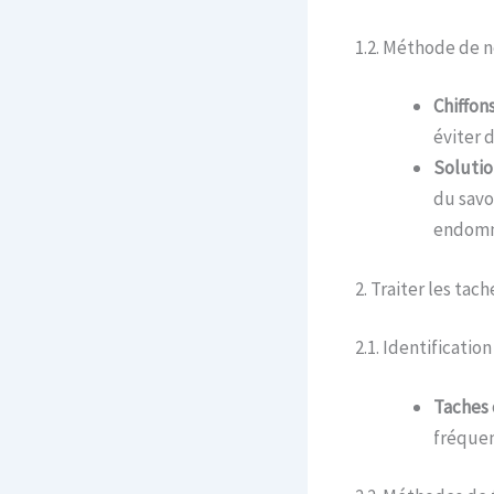
1.2. Méthode de 
Chiffon
éviter d
Solutio
du savo
endomm
2. Traiter les ta
2.1. Identificatio
Taches 
fréquent