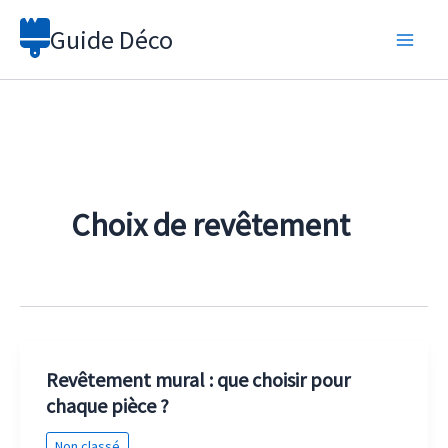
Aller
Guide Déco
au
contenu
Choix de revêtement
Revêtement mural : que choisir pour
chaque pièce ?
Non classé