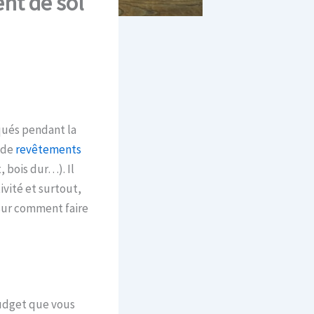
nt de sol
qués pendant la
e de
revêtements
 bois dur…). Il
ivité et surtout,
 sur comment faire
 budget que vous