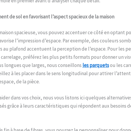
mble en premier avant d’analyser chaque détail.
ment de sol en favorisant l’aspect spacieux de la maison
 maison spacieuse, vous pouvez accentuer ce côté en optant p
vorise l’impression d’espace. Par exemple, des couleurs sombr
rs au plafond accentuent la perception de l’espace. Pour les pet
e carrelage, préférez les plus petits formats pour donner un vis
lus longues que larges, nous conseillons
les parquets
ou les car
illez à les placer dans le sens longitudinal pour attirer l’attent
espace, de la pièce.
ider dans vos choix, nous vous listons ici quelques alternative
isés grâce à leurs caractéristiques qui répondent aux besoins d
bois fin à base de fibres, vous pourrez le personnaliser pour don