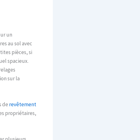
our un
es au sol avec
ites pièces, si
uel spacieux.
relages
ion sur la
s de
revêtement
es propriétaires,
ner plusieurs