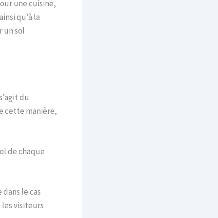
pour une cuisine,
insi qu’à la
 un sol
s’agit du
e cette manière,
 sol de chaque
 dans le cas
les visiteurs