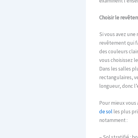
examinent l’ense
Choisir le revête
Si vous avez une
revêtement qui fa
des couleurs clai
vous choisissez l
Dans les salles p
rectangulaires, ve
longueur, donc l’
Pour mieux vous a
de sol
les plus pr
notamment :
– Sol stratifié : 