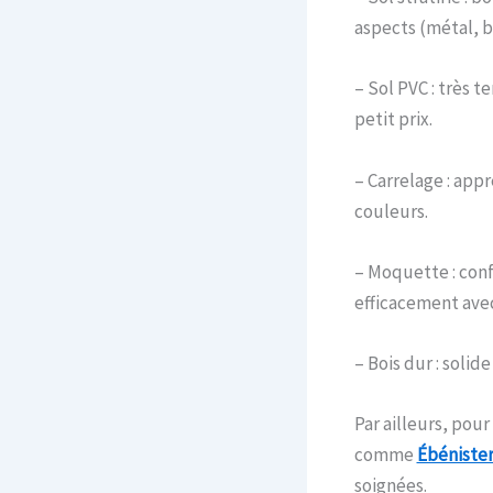
aspects (métal, 
– Sol PVC : très t
petit prix.
– Carrelage : app
couleurs.
– Moquette : conf
efficacement ave
– Bois dur : solid
Par ailleurs, pour
comme
Ébénister
soignées.