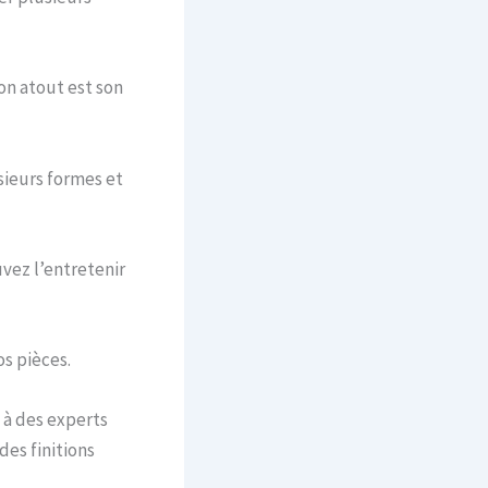
son atout est son
sieurs formes et
vez l’entretenir
os pièces.
l à des experts
des finitions