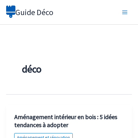
Aller
Guide Déco
au
contenu
déco
Aménagement intérieur en bois : 5 idées
tendances à adopter
Aménagement et rénovation