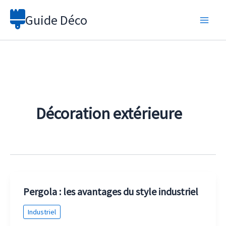
Aller
Guide Déco
au
contenu
Décoration extérieure
Pergola : les avantages du style industriel
Industriel