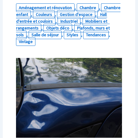
Aménagement et rénovation
,
Chambre
,
Chambre
enfant
,
Couleurs
,
Gestion d'espace
,
Hall
d'entrée et couloirs
,
Industriel
,
Mobiliers et
rangements
,
Objets déco
,
Plafonds, murs et
sols
,
Salle de séjour
,
Styles
,
Tendances
,
Vintage