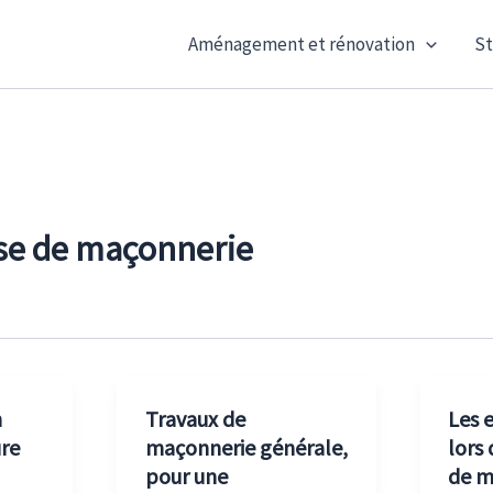
Aménagement et rénovation
St
se de maçonnerie
n
Travaux de
Les e
ure
maçonnerie générale,
lors
pour une
de m