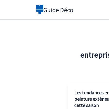
Aller
Guide Déco
au
contenu
entrepri
Les tendances e
peinture extérie
cette saison