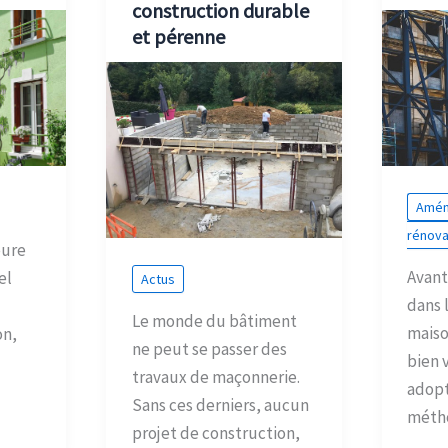
construction durable
et pérenne
Amén
rénova
eure
Avant
el
Actus
dans 
Le monde du bâtiment
mais
on,
ne peut se passer des
bien 
travaux de maçonnerie.
adop
Sans ces derniers, aucun
méth
projet de construction,