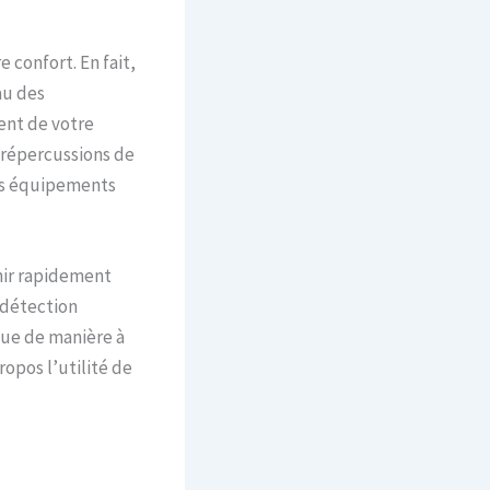
 confort. En fait,
au des
ent de votre
 répercussions de
os équipements
nir rapidement
 détection
çue de manière à
opos l’utilité de