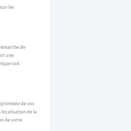
our les
 démarche de
ent une
elque soit
 optimisée de vos
 localisation de la
on de votre