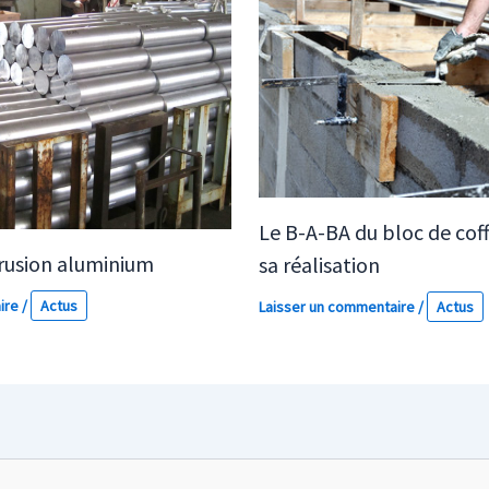
Le B-A-BA du bloc de coff
trusion aluminium
sa réalisation
ire
/
Actus
Laisser un commentaire
/
Actus