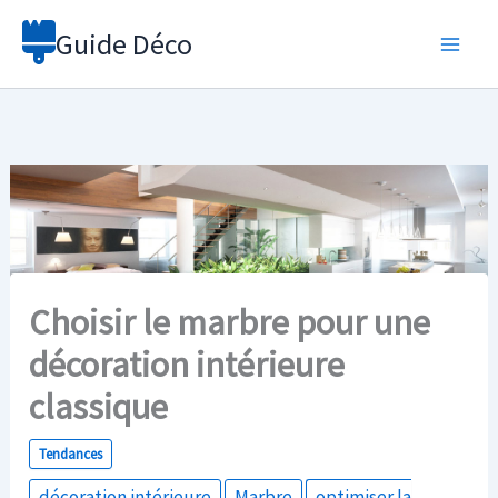
Aller
Guide Déco
au
contenu
Choisir le marbre pour une
décoration intérieure
classique
Tendances
décoration intérieure
Marbre
optimiser la