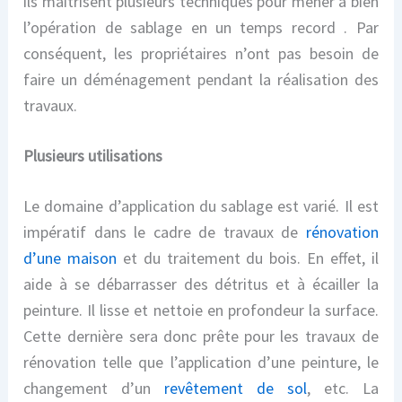
ils
maîtrisent
plusieurs techniques pour mener à bien
l’opération de sablage en un temps record . Par
conséquent, les propriétaires n’ont pas besoin de
faire un déménagement pendant la réalisation des
travaux.
Plusieurs utilisations
Le domaine d’
application
du sablage est varié.
Il est
impératif dans le cadre de travaux de
rénovation
d’une maison
et du traitement d
u
bois. En effet, il
aide
à se débarrasser des détritus et à écailler la
peinture. Il lisse et nettoie en profondeur la surface.
Ce
tte
derni
ère
sera donc prêt
e
pour les
travaux de
rénovation telle que l’
application d’une
peinture,
le
changement d’un
revêtement
de
sol
, etc. La