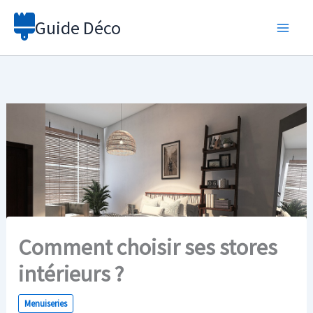
Aller
Guide Déco
au
contenu
Comment choisir ses stores
intérieurs ?
Menuiseries