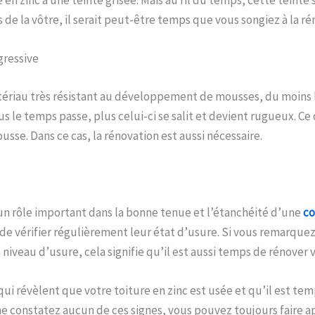
e en zinc a une teinte grisée. Mais au fil du temps, cette teinte s
as de la vôtre, il serait peut-être temps que vous songiez à la ré
gressive
tériau très résistant au développement de mousses, du moins l
us le temps passe, plus celui-ci se salit et devient rugueux. Ce 
usse. Dans ce cas, la rénovation est aussi nécessaire.
 un rôle important dans la bonne tenue et l’étanchéité d’une
co
 de vérifier régulièrement leur état d’usure. Si vous remarque
 niveau d’usure, cela signifie qu’il est aussi temps de rénover v
 qui révèlent que votre toiture en zinc est usée et qu’il est tem
e constatez aucun de ces signes, vous pouvez toujours faire a