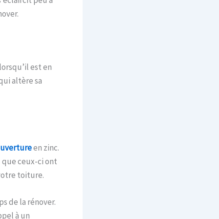
’éclaircit peu à
nover.
orsqu’il est en
qui altère sa
uverture
en zinc.
z que ceux-ci ont
otre toiture.
ps de la rénover.
ppel à un