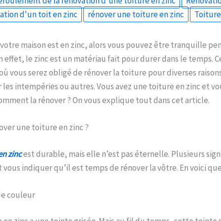
éroulement de la rénovation d’une toiture en zinc
Rénovati
ation d'un toit en zinc
rénover une toiture en zinc
Toiture
votre maison est en zinc, alors vous pouvez être tranquille p
 effet, le zinc est un matériau fait pour durer dans le temps. 
ù vous serez obligé de rénover la toiture pour diverses raisons
 les intempéries ou autres. Vous avez une toiture en zinc et v
omment la rénover ? On vous explique tout dans cet article.
over une toiture en zinc ?
en zinc
est durable, mais elle n’est pas éternelle. Plusieurs sig
vous indiquer qu’il est temps de rénover la vôtre. En voici qu
e couleur