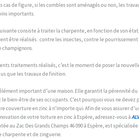
es cas de figure, si les combles sont aménagés ou non, les trava
ins importants.
uivante consiste à traiter la charpente, en fonction de son état.
nt être réalisés : contre les insectes, contre le pourrissemen
de champignons.
érents traitements réalisés, c’est le moment de poser la nouvel
lus que les travaux de finition.
 élément important d’une maison. Elle garantit la pérennité du
et le bien-être de ses occupants. C’est pourquoi vous ne devez p
re couverture en zinc à n’importe qui. Afin de vous assurer d’un
énovation de votre toiture en zinc à Espère, adressez-vous à
ALV
tée au Zac Des Grands Champs 46 090 à Espère, est spécialisée 
 charpente et de zinguerie.