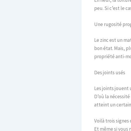
En neuf, la toitur
peu. Si c’est le c
Une rugosité pro
Le zinc est un ma
bon état. Mais, pl
propriété anti-mo
Des joints usés
Les joints jouent
D’où la nécessité
atteint un certain
Voilà trois signes
Et même si vous n