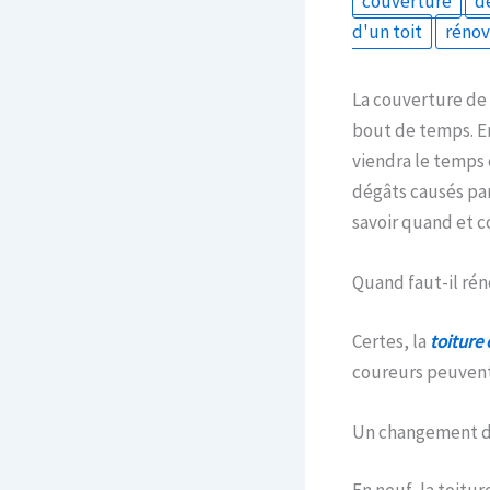
couverture
d
d'un toit
rénov
La couverture de 
bout de temps. En
viendra le temps o
dégâts causés par
savoir quand et c
Quand faut-il rén
Certes, la
toiture 
coureurs peuvent 
Un changement d