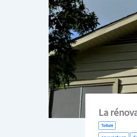
La rénova
Toiture