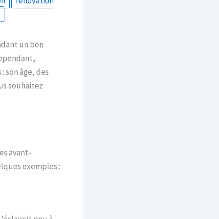
on
rénovation
endant un bon
Cependant,
 : son âge, des
ous souhaitez
nes avant-
elques exemples :