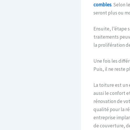
combles
. Selon l
seront plus ou mo
Ensuite, l’étape s
traitements peuve
la prolifération 
Une fois les diff
Puis, il ne reste p
La toiture est un
aussi le confort 
rénovation de vot
qualité pour la r
entreprise implan
de couverture, de