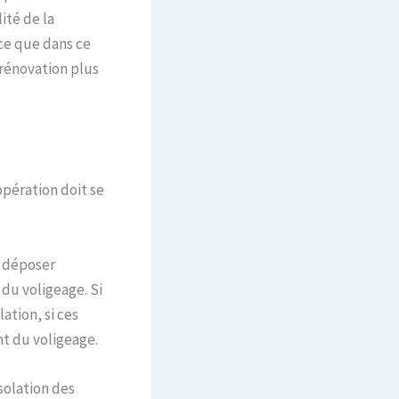
ité de la
rce que dans ce
 rénovation plus
opération doit se
à déposer
 du voligeage. Si
ation, si ces
t du voligeage.
solation des