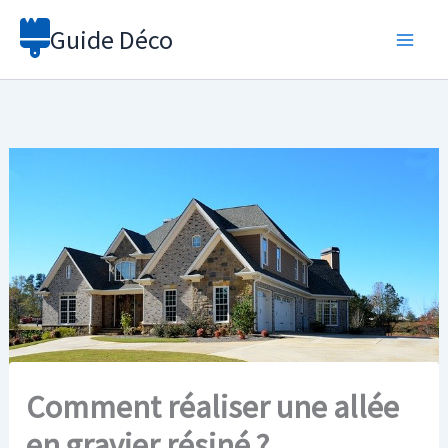
Aller
Guide Déco
au
contenu
Comment réaliser une allée
en gravier résiné ?