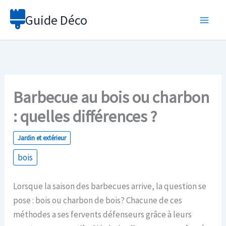
Aller
Guide Déco
au
contenu
Barbecue au bois ou charbon
: quelles différences ?
Jardin et extérieur
bois
Lorsque la saison des barbecues arrive, la question se
pose : bois ou charbon de bois? Chacune de ces
méthodes a ses fervents défenseurs grâce à leurs