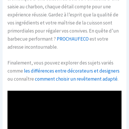
saisie au charbon, chaque détail compte pour une
expérience réussie. Gardez à l’esprit que la qualité de
vos ingrédients et votre maîtrise de la cuisson sont
primordiales pour régaler vos convives. En quête d’un
barbecue performant ?
PROCHAUFECO
est votre
adresse incontournable.
Finalement, vous pouvez explorer des sujets variés
comme
les différences entre décorateurs et designers
ou connaître
comment choisir un revêtement adapté
.