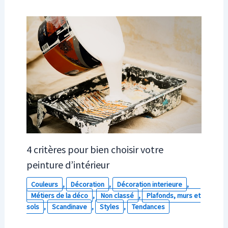
4 critères pour bien choisir votre
peinture d’intérieur
Couleurs
,
Décoration
,
Décoration interieure
,
Métiers de la déco
,
Non classé
,
Plafonds, murs et
sols
,
Scandinave
,
Styles
,
Tendances