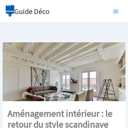
Aller
Guide Déco
au
contenu
Aménagement intérieur : le
retour du style scandinave