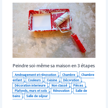
Peindre soi-même sa maison en 3 étapes
Aménagement et rénovation
,
Chambre
,
Chambre
enfant
,
Couleurs
,
Cuisine
,
Décoration
,
Décoration interieure
,
Non classé
,
Pièces
,
Plafonds, murs et sols
,
Rénovation
,
Salle de
bains
,
Salle de séjour