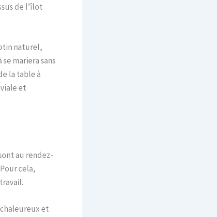
sus de l’îlot
otin naturel,
 se mariera sans
de la table à
viale et
 sont au rendez-
 Pour cela,
travail.
e chaleureux et