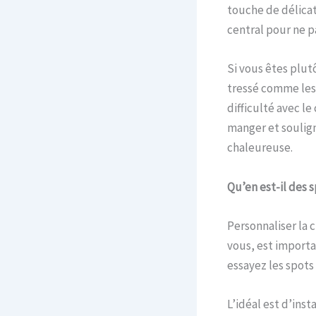
touche de délicat
central pour ne p
Si vous êtes plut
tressé comme les 
difficulté avec le
manger et soulign
chaleureuse.
Qu’en est-il des s
Personnaliser la 
vous, est importa
essayez les spots 
L’idéal est d’inst