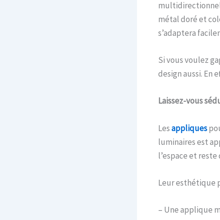
multidirectionnel
métal doré et col
s’adaptera facile
Si vous voulez ga
design aussi. En e
Laissez-vous sédu
Les
appliques
pou
luminaires est ap
l’espace et reste 
Leur esthétique p
– Une applique m