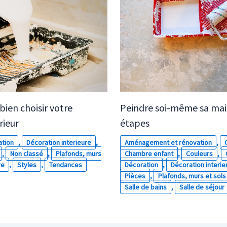
 bien choisir votre
Peindre soi-même sa mai
rieur
étapes
ation
,
Décoration interieure
,
Aménagement et rénovation
,
,
Non classé
,
Plafonds, murs
Chambre enfant
,
Couleurs
,
ve
,
Styles
,
Tendances
Décoration
,
Décoration interie
Pièces
,
Plafonds, murs et sols
Salle de bains
,
Salle de séjour