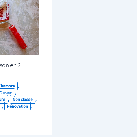
son en 3
Chambre
,
Cuisine
,
ure
,
Non classé
,
,
Rénovation
,