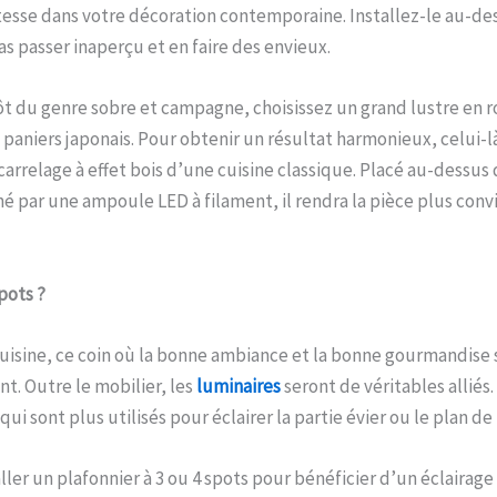
esse dans votre décoration contemporaine. Installez-le au-des
as passer inaperçu et en faire des envieux.
ôt du genre sobre et campagne, choisissez un grand lustre en r
paniers japonais. Pour obtenir un résultat harmonieux, celui-là
 carrelage à effet bois d’une cuisine classique. Placé au-dessus 
é par une ampoule LED à filament, il rendra la pièce plus convi
pots ?
cuisine, ce coin où la bonne ambiance et la bonne gourmandise
nt. Outre le mobilier, les
luminaires
seront de véritables alliés.
qui sont plus utilisés pour éclairer la partie évier ou le plan de 
aller un plafonnier à 3 ou 4 spots pour bénéficier d’un éclairag