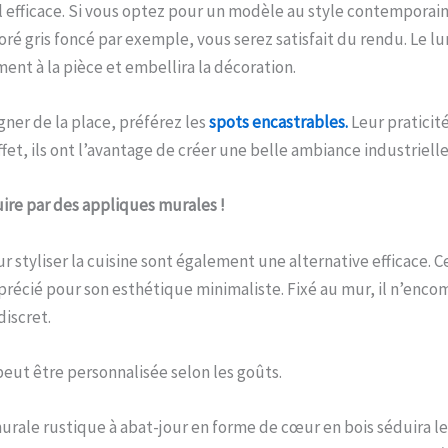
 efficace. Si vous optez pour un modèle au style contemporai
oré gris foncé par exemple, vous serez satisfait du rendu. Le l
ment à la pièce et embellira la décoration.
gner de la place, préférez les
spots encastrables.
Leur praticité
ffet, ils ont l’avantage de créer une belle ambiance industriell
ire par des appliques murales !
r styliser la cuisine sont également une alternative efficace. C
précié pour son esthétique minimaliste. Fixé au mur, il n’enco
discret.
eut être personnalisée selon les goûts.
urale rustique à abat-jour en forme de cœur en bois séduira 