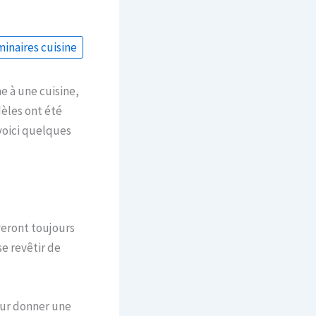
minaires cuisine
me à une cuisine,
dèles ont été
 voici quelques
eront toujours
e revêtir de
our donner une