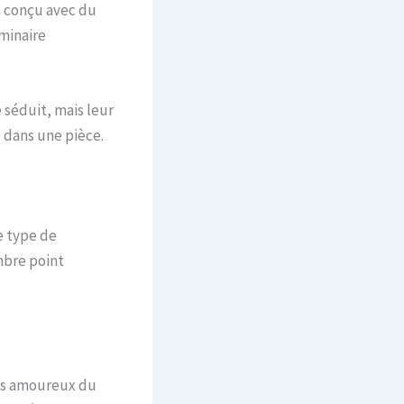
n conçu avec du
uminaire
 séduit, mais leur
e dans une pièce.
e type de
mbre point
les amoureux du