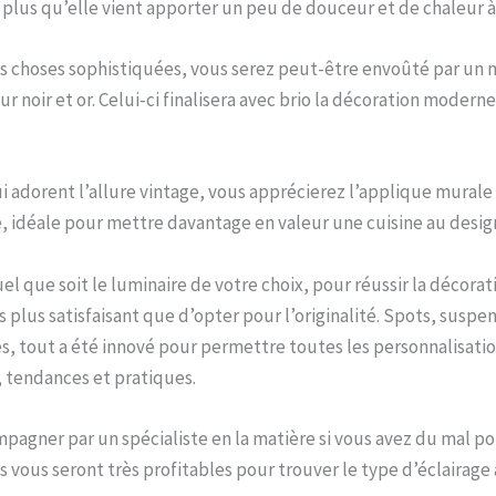
 plus qu’elle vient apporter un peu de douceur et de chaleur à 
es choses sophistiquées, vous serez peut-être envoûté par un 
 noir et or. Celui-ci finalisera avec brio la décoration moderne
i adorent l’allure vintage, vous apprécierez l’applique murale 
, idéale pour mettre davantage en valeur une cuisine au desig
el que soit le luminaire de votre choix, pour réussir la décorat
pas plus satisfaisant que d’opter pour l’originalité. Spots, suspen
, tout a été innové pour permettre toutes les personnalisati
 tendances et pratiques.
pagner par un spécialiste en la matière si vous avez du mal pou
és vous seront très profitables pour trouver le type d’éclairage