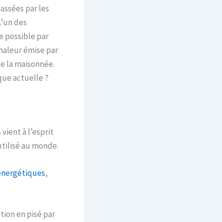
assées par les
L’un des
e possible par
chaleur émise par
de la maisonnée.
que actuelle ?
vient à l’esprit
utilisé au monde.
énergétiques
,
ion en pisé par