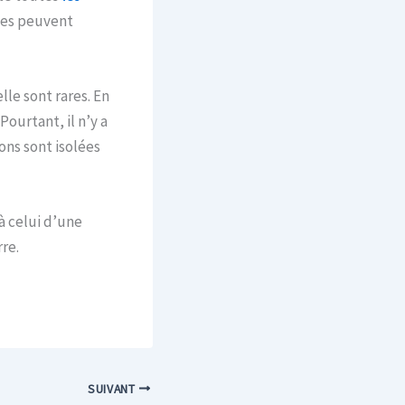
les peuvent
lle sont rares. En
ourtant, il n’y a
ons sont isolées
à celui d’une
re.
SUIVANT