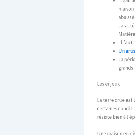
L’eau a
maison 
abaissé
caracté
Matière
Il faut 
Un arti
La péri
grands 
Les enjeux
La terre crue est 
certaines conditi
résiste bien à l’
Une maison en pi