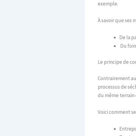
exemple.
À savoir que ses m
De la pa
Du foin
Le principe de co
Contrairement aux
processus de sécha
du même terrain o
Voici comment se 
Entrepo