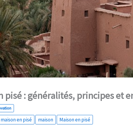
 pisé : généralités, principes et e
ovation
 maison en pisé
maison
Maison en pisé