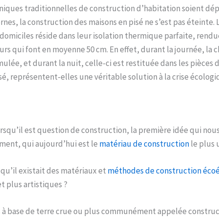
niques traditionnelles de construction d’habitation soient dép
es, la construction des maisons en pisé ne s’est pas éteinte. 
domiciles réside dans leur isolation thermique parfaite, rendu
urs qui font en moyenne 50 cm. En effet, durant la journée, la 
mulée, et durant la nuit, celle-ci est restituée dans les pièces 
sé, représentent-elles une véritable solution à la crise écologi
squ’il est question de construction, la première idée qui nous 
iment, qui aujourd’hui est le
matériau de construction
le plus 
 qu’il existait des matériaux et
méthodes de construction éco
t plus artistiques ?
s à base de terre crue ou plus communément appelée construct