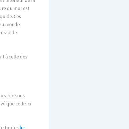
l’intérieur de la
ture du mur est
iquide. Ces
 au monde.
r rapide.
t à celle des
 durable sous
vé que celle-ci
nte toutes
les