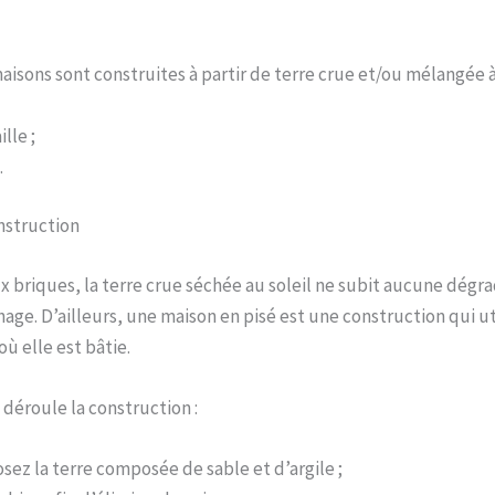
aisons sont construites à partir de terre crue et/ou mélangée à
ille ;
.
nstruction
 briques, la terre crue séchée au soleil ne subit aucune dégr
ge. D’ailleurs, une maison en pisé est une construction qui util
ù elle est bâtie.
déroule la construction :
sez la terre composée de sable et d’argile ;