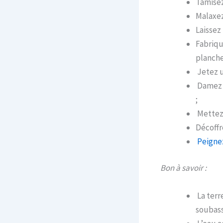
Tamisez 
Malaxez
Laissez
Fabriqu
planche
Jetez u
Damez e
;
Mettez 
Décoffre
Peignez
Bon à savoir :
La terr
soubas