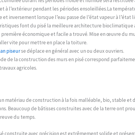
ccumulée durant les périodes froide et humide sera restituée à 
et à l’extérieur pendant les périodes ensoleillées.La tempéra
e et inversement lorsque l’eau passe de l’état vapeur à l’état l
ristiques font du pisé la meilleure architecture bioclimatique
 première économique et facile a trouvé. Mise en œuvre du mu
aller vite pour mettre en place la toiture.
san piseur
se déplace en général avec un ou deux ouvriers.
ode de la construction des murs en pisé correspond parfaitemen
travaux agricoles.
un matériau de construction à la fois malléable, bio, stable et
ons. Beaucoup de bâtisses construites avec de la terre ont prou
épreuve du temps.
sé construite avec précision est extrêmement solide et prése