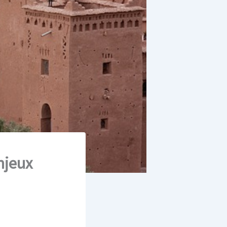
njeux