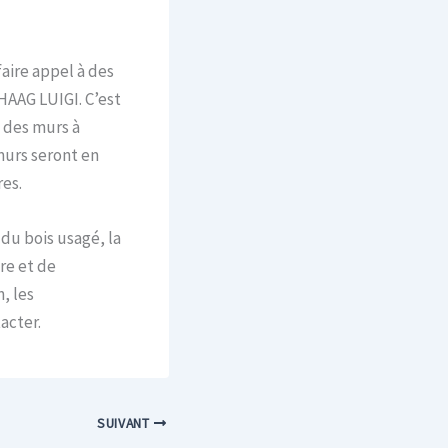
faire appel à des
HAAG LUIGI. C’est
 des murs à
murs seront en
res.
du bois usagé, la
re et de
, les
acter.
SUIVANT