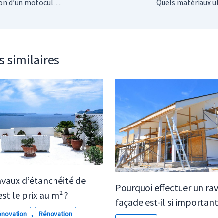
Quel est le prix de location d’un motoculteur ?
s similaires
avaux d’étanchéité de
Pourquoi effectuer un ra
est le prix au m² ?
façade est-il si important
novation
,
Rénovation