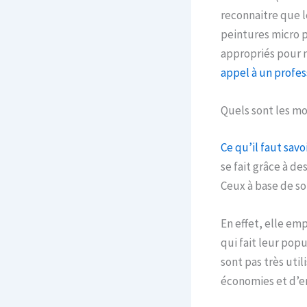
reconnaitre que l
peintures micro p
appropriés pour n
appel à un profes
Quels sont les m
Ce qu’il faut savoi
se fait grâce à d
Ceux à base de so
En effet, elle em
qui fait leur pop
sont pas très uti
économies et d’em