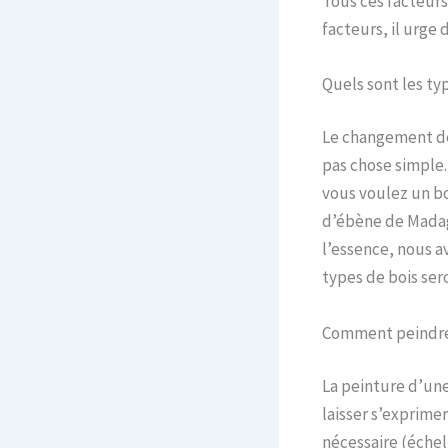
Tous ces facteurs
facteurs, il urge
Quels sont les typ
Le changement de
pas chose simple. 
vous voulez un boi
d’ébène de Madaga
l’essence, nous av
types de bois ser
Comment peindre 
La peinture d’une
laisser s’exprime
nécessaire (échel