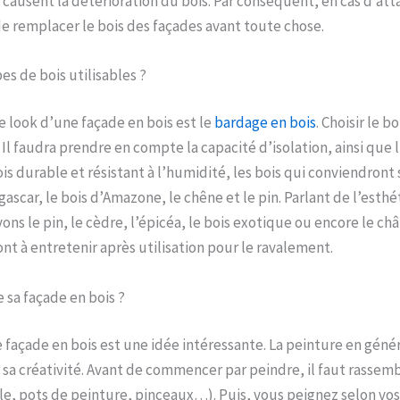
 causent la détérioration du bois. Par conséquent, en cas d’at
 de remplacer le bois des façades avant toute chose.
es de bois utilisables ?
 look d’une façade en bois est le
bardage en bois
. Choisir le b
Il faudra prendre en compte la capacité d’isolation, ainsi que l
s durable et résistant à l’humidité, les bois qui conviendront 
scar, le bois d’Amazone, le chêne et le pin. Parlant de l’esthé
ons le pin, le cèdre, l’épicéa, le bois exotique ou encore le châ
ont à entretenir après utilisation pour le ravalement.
sa façade en bois ?
 façade en bois est une idée intéressante. La peinture en géné
r sa créativité. Avant de commencer par peindre, il faut rassemb
le, pots de peinture, pinceaux…). Puis, vous peignez selon vos 