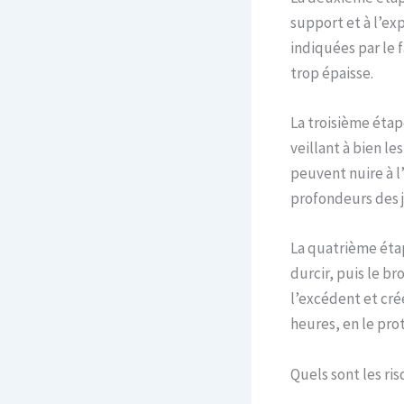
support et à l’exp
indiquées par le 
trop épaisse.
La troisième étape
veillant à bien le
peuvent nuire à l’
profondeurs des j
La quatrième éta
durcir, puis le b
l’excédent et crée
heures, en le prot
Quels sont les ris