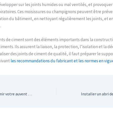
velopper sur les joints humides ou mal ventilés, et provoquer 
iratoires. Ces moisissures ou champignons peuvent être préve
tion du bâtiment, en nettoyant régulièrement les joints, et en
.
nts de ciment sont des éléments importants dans la constructi
ments. Ils assurent la liaison, la protection, l’isolation et la d
liser des joints de ciment de qualité, il faut préparer le suppo
suivant
les recommandations du fabricant et les normes en vigu
Les astuces pour maintenir votre auvent propre et en bon état plus longtemps