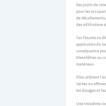
Des joints de cim
pour les occupant
de décollements, 
des infiltrations d
Ces fissures ou 
application du mo
conséquence possi
blanchâtres ou co
matériaux.
Elles altèrent l’
taches ou efflore
les dosages et le
Une troisième co