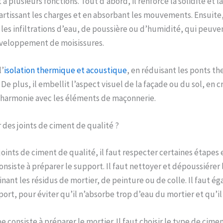
 a plusieurs fonctions. Tout d’abord, il renforce la solidité et la
artissant les charges et en absorbant les mouvements. Ensuite, 
les infiltrations d’eau, de poussière ou d’humidité, qui peuven
développement de moisissures.
l’
isolation thermique et acoustique
, en réduisant les ponts th
 De plus, il embellit l’aspect visuel de la façade ou du sol, en 
 harmonie avec les éléments de maçonnerie.
des joints de ciment de qualité ?
joints de ciment de qualité, il faut respecter certaines étapes e
nsiste à préparer le support. Il faut nettoyer et dépoussiérer 
inant les résidus de mortier, de peinture ou de colle. Il faut é
ort, pour éviter qu’il n’absorbe trop d’eau du mortier et qu’il 
 consiste à préparer le mortier. Il faut choisir le type de cime