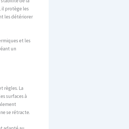
 stabilité de la
il protège les
t les détériorer
ermiques et les
créant un
t règles. La
les surfaces à
galement
ne se rétracte.
nt adapté au