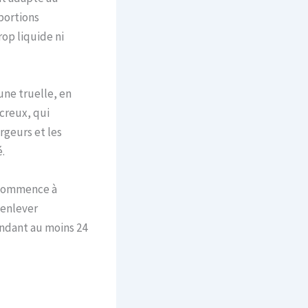
oportions
rop liquide ni
 une truelle, en
 creux, qui
rgeurs et les
.
r commence à
 enlever
pendant au moins 24