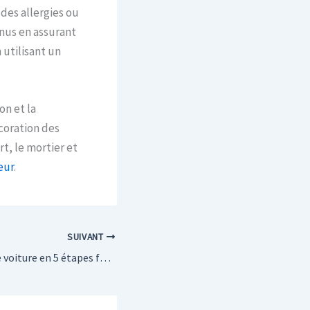
des allergies ou
nus en assurant
 utilisant un
on et la
écoration des
rt, le mortier et
eur
.
SUIVANT
Installer un abri de voiture en 5 étapes faciles : guide pour les débutants