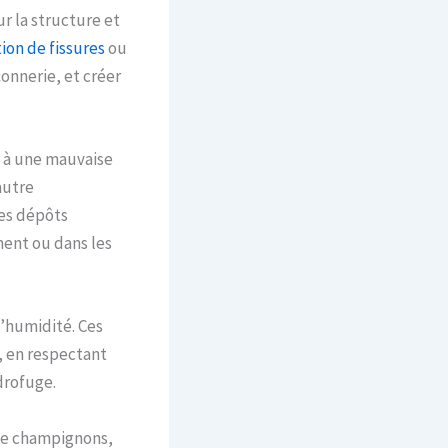
r la structure et
ion de fissures
ou
onnerie, et créer
, à une mauvaise
autre
des dépôts
ment ou dans les
d’humidité. Ces
, en respectant
drofuge.
de champignons,