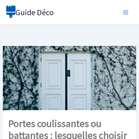
Aller
Guide Déco
au
contenu
Portes coulissantes ou
battantes : lesquelles choisir