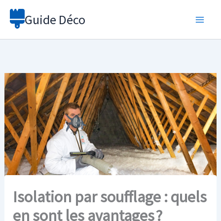
Aller
Guide Déco
au
contenu
Isolation par soufflage : quels
en sont les avantages ?