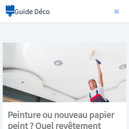
Aller
Guide Déco
au
contenu
Peinture ou nouveau papier
peint ? Quel revêtement