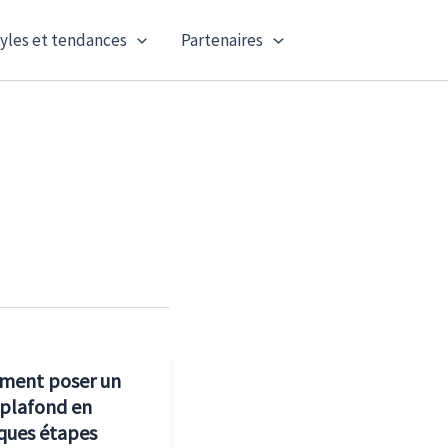
yles et tendances
Partenaires
ent poser un
 plafond en
ques étapes