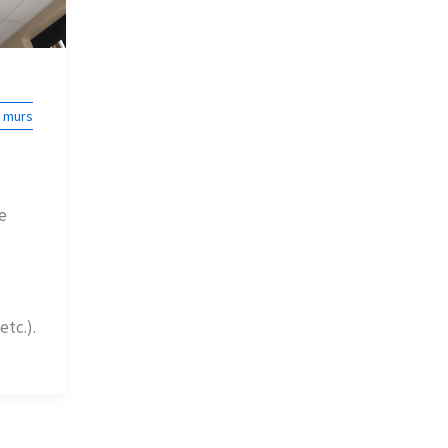
, murs
e
tc.).