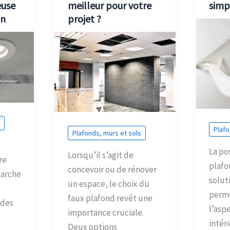
euse
meilleur pour votre
simp
on
projet ?
Plafo
Plafonds, murs et sols
La po
Lorsqu’il s’agit de
re
plafo
concevoir ou de rénover
marche
solut
un espace, le choix du
perme
faux plafond revêt une
 des
l’asp
importance cruciale.
intér
Deux options