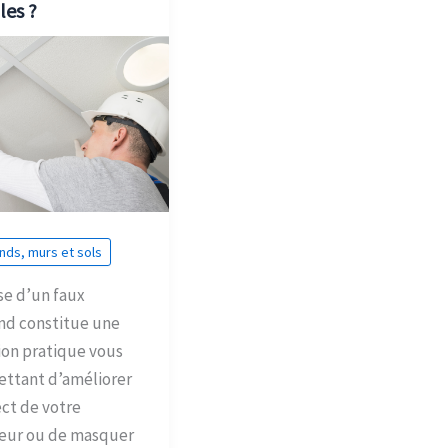
les ?
nds, murs et sols
se d’un faux
nd constitue une
ion pratique vous
ttant d’améliorer
ect de votre
ieur ou de masquer