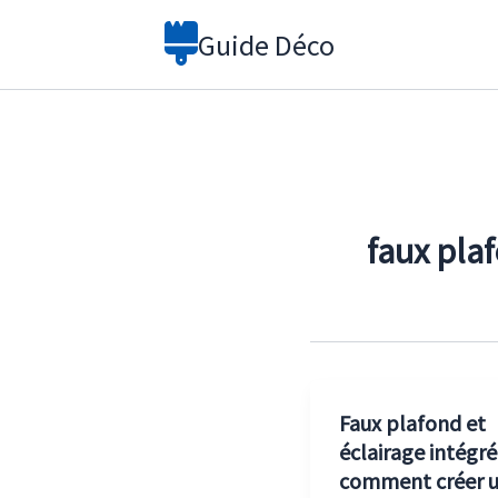
Aller
Guide Déco
au
contenu
faux pla
Faux plafond et
éclairage intégré 
comment créer 