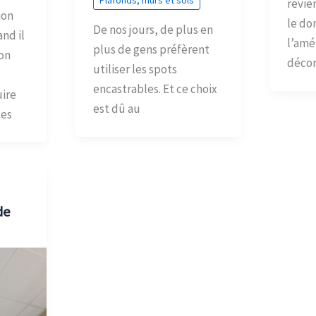
revie
ion
le do
De nos jours, de plus en
nd il
l’amé
plus de gens préfèrent
ion
décor
utiliser les spots
encastrables. Et ce choix
ire
est dû au
ues
de