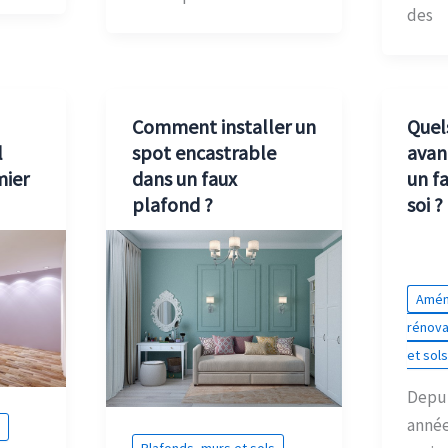
des
Comment installer un
Quel
l
spot encastrable
avan
mier
dans un faux
un f
plafond ?
soi ?
Amén
rénova
et sol
Depui
année
Plafonds, murs et sols