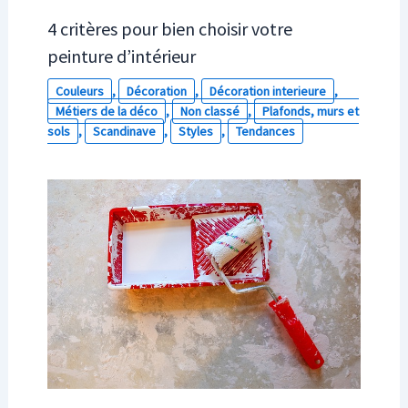
4 critères pour bien choisir votre
peinture d’intérieur
Couleurs
,
Décoration
,
Décoration interieure
,
Métiers de la déco
,
Non classé
,
Plafonds, murs et
sols
,
Scandinave
,
Styles
,
Tendances