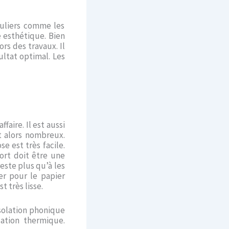
culiers comme les
é esthétique. Bien
rs des travaux. Il
ultat optimal. Les
faire. Il est aussi
 alors nombreux.
se est très facile.
ort doit être une
este plus qu’à les
er pour le papier
t très lisse.
 isolation phonique
ation thermique.