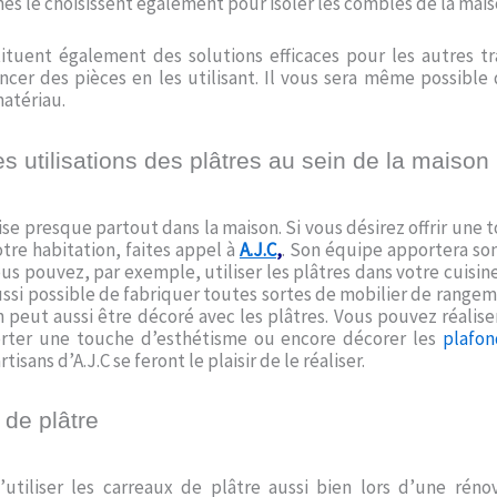
es le choisissent également pour isoler les combles de la mais
ituent également des solutions efficaces pour les autres tra
cer des pièces en les utilisant. Il vous sera même possible 
atériau.
es utilisations des plâtres au sein de la maison
ilise presque partout dans la maison. Si vous désirez offrir une
otre habitation, faites appel à
A.J.C
,
. Son équipe apportera son
ous pouvez, par exemple, utiliser les plâtres dans votre cuisin
aussi possible de fabriquer toutes sortes de mobilier de rangem
n peut aussi être décoré avec les plâtres. Vous pouvez réalis
orter une touche d’esthétisme ou encore décorer les
plafon
rtisans d’A.J.C se feront le plaisir de le réaliser.
 de plâtre
d’utiliser les carreaux de plâtre aussi bien lors d’une rén