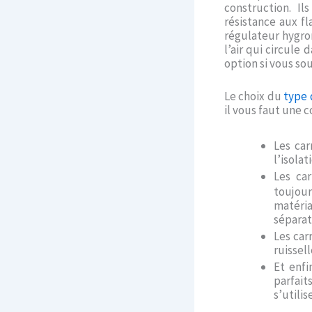
construction. Il
résistance aux fl
régulateur hygro
l’air qui circule
option si vous so
Le choix du
type 
il vous faut une 
Les car
l’isolat
Les ca
toujou
matéria
séparat
Les car
ruissel
Et enfi
parfait
s’utili