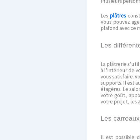
Plusieurs personn
Les
plâtres
const
Vous pouvez agen
plafond avec ce m
Les différent
La plâtrerie s’ut
à l’intérieur de v
vous satisfaire. V
supports. Il est 
étagères. Le salo
votre goût, app
votre projet, les a
Les carreaux
Il est possible 