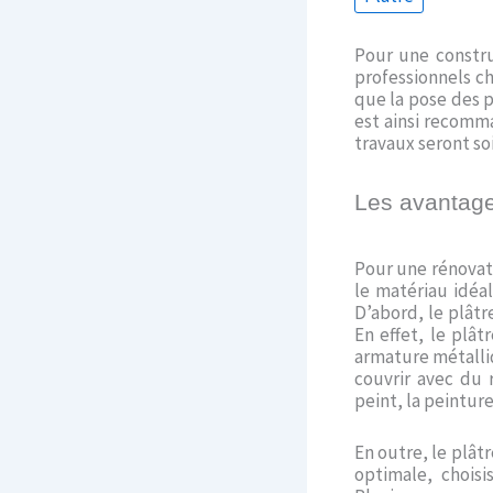
Pour une constru
professionnels ch
que la pose des p
est ainsi recomma
travaux seront soi
Les avantages 
Pour une rénovatio
le matériau idéa
D’abord, le plâtre
En effet, le plâ
armature métalliq
couvrir avec du 
peint, la peinture
En outre, le plâtr
optimale, chois