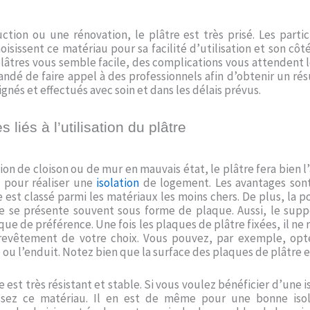
ction ou une rénovation, le plâtre est très prisé. Les parti
oisissent ce matériau pour sa facilité d’utilisation et son côt
lâtres vous semble facile, des complications vous attendent lo
ndé de faire appel à des professionnels afin d’obtenir un rés
gnés et effectués avec soin et dans les délais prévus.
liés à l’utilisation du plâtre
n de cloison ou de mur en mauvais état, le plâtre fera bien l’af
l pour réaliser une
isolation
de logement. Les avantages sont
 est classé parmi les matériaux les moins chers. De plus, la po
tre se présente souvent sous forme de plaque. Aussi, le supp
ue de préférence. Une fois les plaques de plâtre fixées, il ne r
revêtement de votre choix. Vous pouvez, par exemple, opt
 ou l’enduit. Notez bien que la surface des plaques de plâtre es
e est très résistant et stable. Si vous voulez bénéficier d’une
issez ce matériau. Il en est de même pour une bonne isol