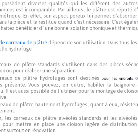
s possèdent diverses qualités qui les diffèrent des autre
ammes est incomparable. Par ailleurs, le plâtre est réputé d
métrique. En effet, son aspect poreux lui permet d’absorber
 dans la pièce et la restitue quand c’est nécessaire. C’est égal
uhaitez bénéficier d’ une bonne isolation phonique et thermiqu
de carreaux de plâtre
dépend de son utilisation. Dans tous les 
colle hydrofuge.
reaux de plâtre standards s’utilisent dans des pièces sèch
ion ou pour réaliser une séparation.
rreaux de plâtre hydrofuges sont destinés
o
pour les endroits
rs présente. Vous pouvez, en outre, habiller la baignoire
u. Il est aussi possible de l’utiliser pour le montage de cloi
ive.
reaux de plâtre hautement hydrofuges, quant à eux, résisten
lement.
n, les carreaux de plâtre alvéolés standards et les alvéolé
s pour mettre en place une cloison légère de distribution
sent surtout en rénovation.