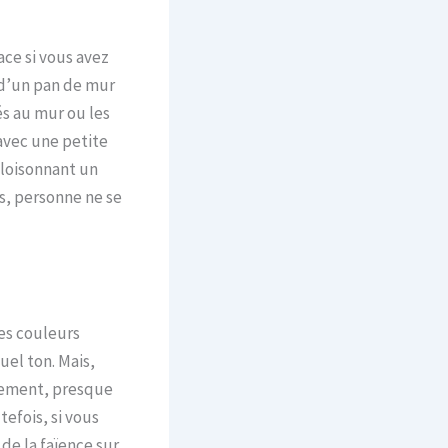
ce si vous avez
 d’un pan de mur
s au mur ou les
avec une petite
cloisonnant un
s, personne ne se
es couleurs
el ton. Mais,
llement, presque
efois, si vous
de la faïence sur