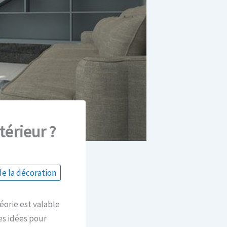
érieur ?
e la décoration
éorie est valable
es idées pour