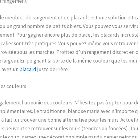
e rangement
de meubles de rangement et de placards est une solution effica
ou un grand nombre de petits objets. Vous pouvez vous servir
ment. Pour gagner encore plus de place, les placards incrusté
calier sont très pratiques. Vous pouvez même vous retrouver 
ovisée sous les marches. Profitez d’un rangement discret en 
 largeur. En peignant la porte de la même couleur que les mur
 avez un
placard
juste derrière.
des couleurs
 également harmonie des couleurs. N’hésitez pas à opter pour d
lémentaires. Le traditionnel blanc se marie avec n’importe qu
à fait lui trouver une bonne alternative pour les murs. Actue
rs peuvent se retrouver sur les murs (tendres ou foncées). Tout
r le coup, cassez une décoration simple par du papier peint ou 