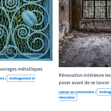
ouvrages métalliques
Rénovation intérieure les
ire
/
Aménagement et
poser avant de se lancer
Laisser un commentaire
/
Aménag
rénovation