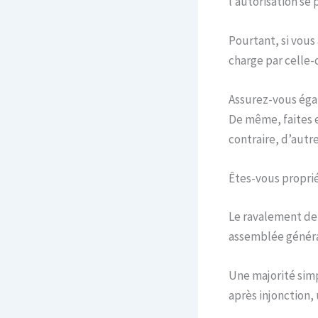
l’autorisation se
Pourtant, si vous
charge par celle-c
Assurez-vous égal
De même, faites e
contraire, d’autre
Êtes-vous proprié
Le ravalement de
assemblée généra
Une majorité simpl
après injonction,