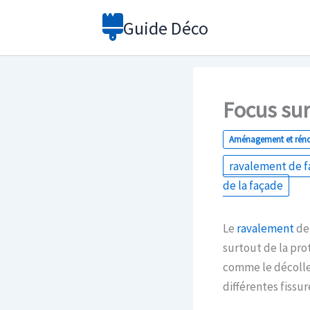
Aller
Guide Déco
au
contenu
Focus sur
Aménagement et rén
ravalement de 
de la façade
Le
ravalement
de 
surtout de la pro
comme le décollem
différentes fissure