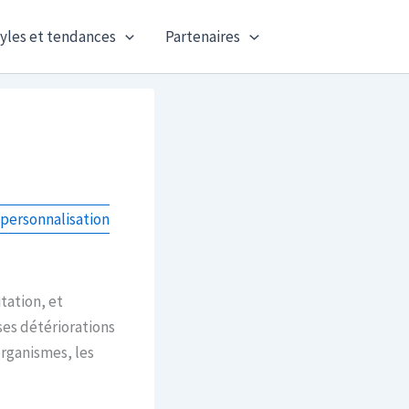
yles et tendances
Partenaires
personnalisation
tation, et
es détériorations
organismes, les