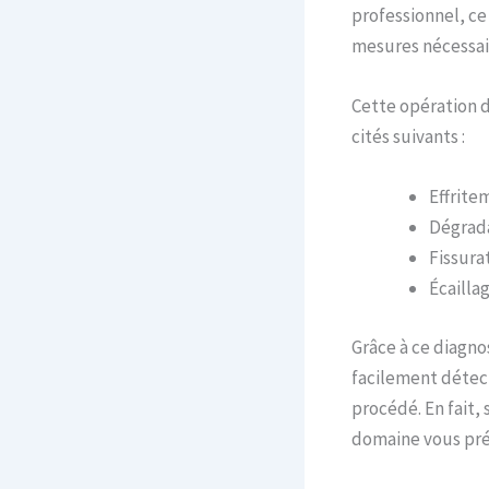
professionnel, ce
mesures nécessair
Cette opération d
cités suivants :
Effrite
Dégrada
Fissura
Écailla
Grâce à ce diagno
facilement détect
procédé. En fait, 
domaine vous préc