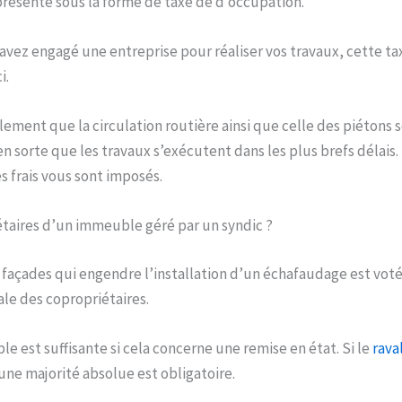
 présente sous la forme de taxe de d’occupation.
 avez engagé une entreprise pour réaliser vos travaux, cette tax
i.
ement que la circulation routière ainsi que celle des piétons 
n sorte que les travaux s’exécutent dans les plus brefs délais. 
s frais vous sont imposés.
taires d’un immeuble géré par un syndic ?
 façades qui engendre l’installation d’un échafaudage est vot
le des copropriétaires.
e est suffisante si cela concerne une remise en état. Si le
rava
 une majorité absolue est obligatoire.